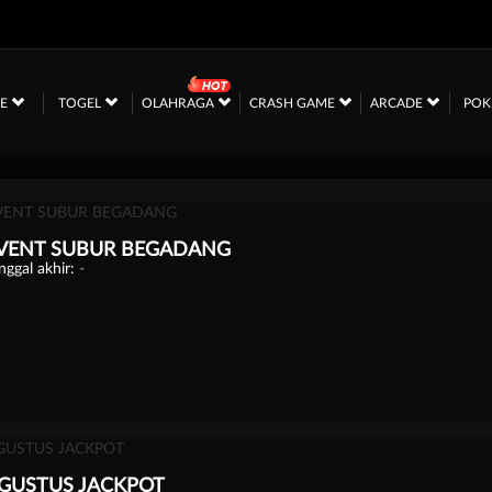
CE
TOGEL
OLAHRAGA
CRASH GAME
ARCADE
PO
VENT SUBUR BEGADANG
nggal akhir:
-
GUSTUS JACKPOT