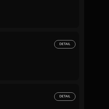
DETAIL
DETAIL