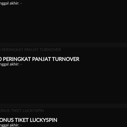
nggal akhir:
-
0 PERINGKAT PANJAT TURNOVER
nggal akhir:
-
ONUS TIKET LUCKYSPIN
nggal akhir:
-