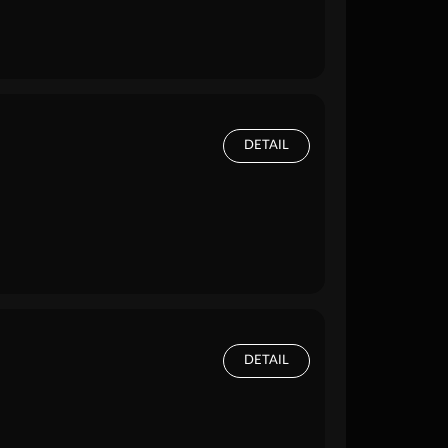
DETAIL
DETAIL