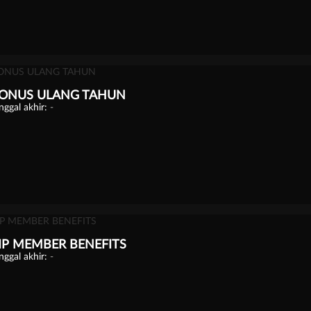
ONUS ULANG TAHUN
nggal akhir:
-
IP MEMBER BENEFITS
nggal akhir:
-