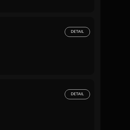
DETAIL
DETAIL