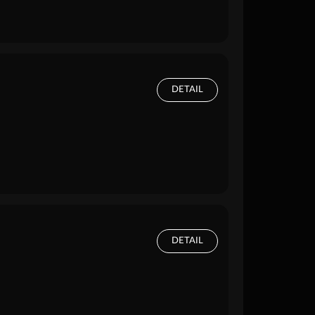
DETAIL
DETAIL