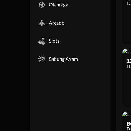
Ta
Olahraga
Arcade
Slots
Sabung Ayam
1
Ta
B
Ta