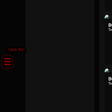
B
Ta
Click Me!
B
Ta