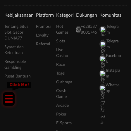
Kebijaksanaan
Platform
Kategori
Dukungan
Komunitas
Tentang Situs
Promosi
Hot
+628587
Telegra
Slot Gacor
Games
8001745
m
Loyalty
DUNIA77
Slots
Telegra
Referral
Syarat dan
m
Live
Ketentuan
Casino
Faceboo
Responsible
k
Race
Gambling
Instagra
Togel
Pusat Bantuan
m
Olahraga
Click Me!
Whatsa
Crash
pp
Game
Arcade
Poker
E-Sports