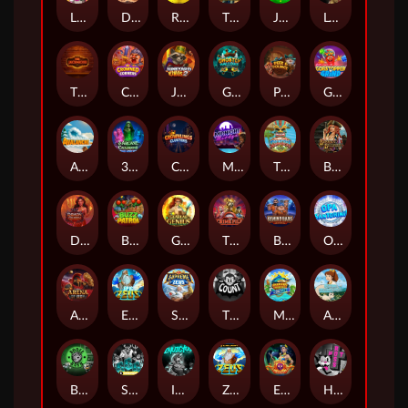
LE KING
Darkside Prairie: Magical Beast
Raidmark
The Lost Book of Mummy’s Curse
Jumpasaurs
Leatherheads
The Jack & Rose
Crowned Corners
Junkyard Kings 2
Ghostly Hallows
Peek & Pounce
Gobstopper Grind
Avalanche
3 Arcane Cauldrons
Crownlings Clusters
Midnight Mirage
Tikitopia BoosterBelt
Bonnie's Buccaneers
Demon Queen
Buzz Patrol
Gearlab Genius
The Crime File
Behind Bars: Masterplan
Opa Santorini!
Arena of Iron
Epic Ze Zeus
Supreme Zeus
THE COUNT
MARLIN MASTERS: THE BIG HAUL
Aiko and the Wind Spirit
Booze Bash
SixSixSix
Invictus
Ze Zeus
Eye of Medusa
Hot Ross