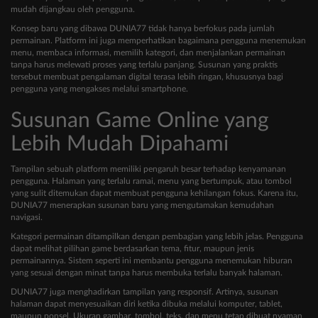
mudah dijangkau oleh pengguna.
Konsep baru yang dibawa DUNIA77 tidak hanya berfokus pada jumlah
permainan. Platform ini juga memperhatikan bagaimana pengguna menemukan
menu, membaca informasi, memilih kategori, dan menjalankan permainan
tanpa harus melewati proses yang terlalu panjang. Susunan yang praktis
tersebut membuat pengalaman digital terasa lebih ringan, khususnya bagi
pengguna yang mengakses melalui smartphone.
Susunan Game Online yang
Lebih Mudah Dipahami
Tampilan sebuah platform memiliki pengaruh besar terhadap kenyamanan
pengguna. Halaman yang terlalu ramai, menu yang bertumpuk, atau tombol
yang sulit ditemukan dapat membuat pengguna kehilangan fokus. Karena itu,
DUNIA77 menerapkan susunan baru yang mengutamakan kemudahan
navigasi.
Kategori permainan ditampilkan dengan pembagian yang lebih jelas. Pengguna
dapat melihat pilihan game berdasarkan tema, fitur, maupun jenis
permainannya. Sistem seperti ini membantu pengguna menemukan hiburan
yang sesuai dengan minat tanpa harus membuka terlalu banyak halaman.
DUNIA77 juga menghadirkan tampilan yang responsif. Artinya, susunan
halaman dapat menyesuaikan diri ketika dibuka melalui komputer, tablet,
maupun ponsel. Ukuran gambar, tombol, teks, dan menu tetap dibuat nyaman