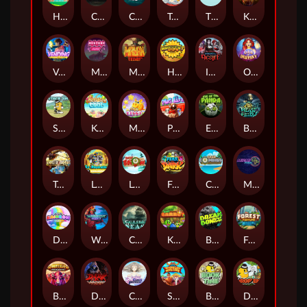
Hop'n'Pop
Chaos Crew
Cubes 2
Tai The Toad
The Respinners
Klowns
Vending Machine
Mystery Motel
Mayan Stackways
Harvest Wilds
Immortal Desire
Orb of Destiny
Stack'em
Keep 'em Cool
Magic Piggy
Pug Life
Eye of the Panda
Beast Below
Temple of Torment
Le Pharaoh
Let It Snow
Fear the Dark
Cash Compass
Miami Multiplier
Double Rainbow
Warrior Ways
Cursed Seas
King Carrot
Break Bones
Forest Fortune
Buffalo Stack'n'Sync
Dark Summoning
Cloud Princess
Shaolin Master
Book of Time
Drop'em