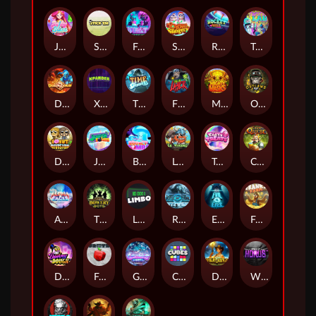
Jelly Slice
Stick'em
Feel The Beat
Snow Slingers
Rocket Reels
Twisted Lab
Dragon’s Domain
Xpander
Time Spinners
Fire My Laser
Mighty Masks
Outlasw Inc
Donut Division
Joker Bombs
BOUNCY BOMBS
Le Viking
Tasty Treats
Cash Quest
Alpha Eagle
The Bowery Boys
Limbo
Rise of Ymir
Evil Eyes
Frank's Farm
DONNY DOUGH
Frutz
Gronk's Gems
Cubes
Dawn of Kings
Wings of Horus