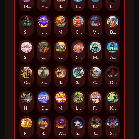
Magic Piggy OG
Hand of Anubis
Rise of Fortuna
LE FOOTBALL FAN
LE HOOLIGAN
Life and Death
Shadow Treasure
Lucky Multifruit
Merlin's Mania
Chicken Man
Valhalla: Wild Winter
Blaze Buddies
Sticky Candyland
Crystal Robot
Coop Clash
Chocolate Rocket
Marlin Masters Atlantis
Aliens Among Us
Grug Make Fire
Sand and Ashes
Red Rascal™
3 Cursed Chests™
Great Game Rockies
Death Becomes You
Nitro Nights
Dandy Diamonds
Max Win Machine
Le Prechaun
Fred's Food Truck
Keep 'em
Piggy Cluster Hunt
Barrel Bonanza
Wild Dojo Strike
Space Zoo
Junkyard Kings
Shadow Strike