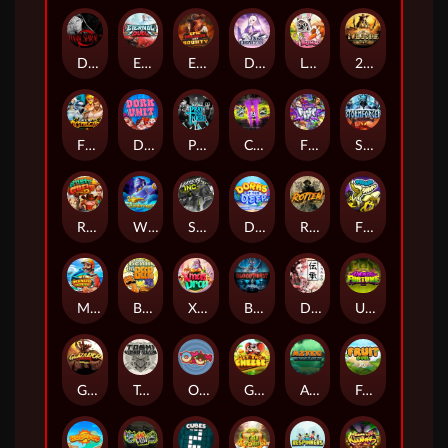
Dark Spiral
Eternal Duel
EPIC BULLETS & BOUNTY
Dusk Princess
Le Bunny
2 Wild 2 Die
Fist Of Destruction
Dork Unit
Pray for Three
Chaos Crew 2
Fighter Pit
Stormforged
Rusty & Curly
Wishbringer
Slayers Inc
Dorks of The Deep
Rotten
FRKN Bananas
Marlin Master
Benny The Beer
Xmas Drop
Bloodthirst
Densho
Undead Fortune
Gladiator Legends
Toshi Video Club
OmNom
Get The Cheese
Aztec Twist
Fruit Duel