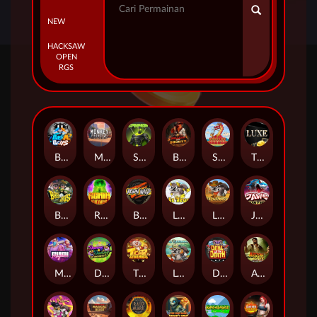
NEW
HACKSAW
OPEN
RGS
Beam Boys
Monkey Frenzy 2: Boss is Here!
Spinman
BULLETS AND BOUNTY
SMOKING DRAGON
The Luxe
BASH BROS
Ronin Stackways
Born Wild
LE ZEUS
LE COWBOY
JAWS OF JUSTICE
MIAMI MAYHEM
DONNY AND DANNY
TIGER LEGENDS
Le Fisherman
DEAL WITH DEATH
Arizona James and the Lost Relics