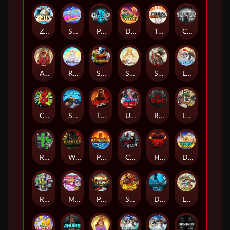
Zeus Ze Zecond
Superstar Sevens
PRAY FOR SIX
Danny Dollar
TOSHI WAYS CLUB
CIRCLE OF LIFE
ARMY OF ARES
RAINBOW PRINCESS
STEAMRUNNERS
SUN PRINCESS
SPEAR OF ATHENA
LE SANTA
CHAOS CREW 3
STORMBORN
THE WILDWOOD CURSE
Ultimate Slot of America
Reign of Rome
Le Bandit
Rad Maxx
Wanted Dead or a Wild
Phoenix
Cash Crew
Hounds Of Hell
Divine Drop
RIP City
Munchy Milo
Power of 10
Strength Of Hercules
Dynasty of Death
Le Digger