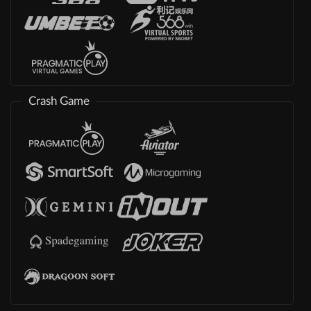
Crash Game