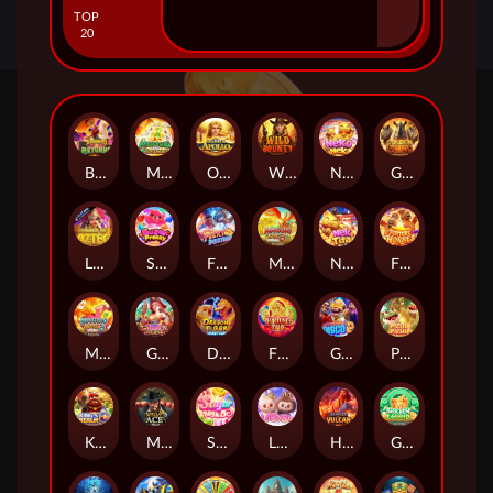
TOP
20
BANDITO RETURNS
MAHJONG 5 DRAGONS
OLYMPUS APOLLO
WILD BOUNTY
NEKO X NEKO
GOLDEN RHINO
LEGACY OF AZTEC
SUGAR FRENZY
FIERY BOXING
MAHJONG WAYS 3+
NEKO TITAN
FORTUNE HORSES
MAHJONG WAYS 3
GOLDEN ISLAND
DRAGON TIGER SHOWDOWN
FORTUNE TRIO
GOVERNMENT DISCO 2
PICHU PICHU
KING'S REALM
MEGA ACE
SUGAR HIGH5
LABUBY
HAMMER OF VULCAN
GOLDEN LEGEND