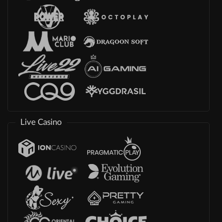
Live Casino