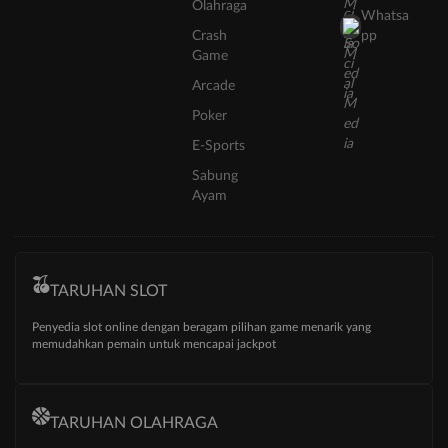
Olahraga
Whatsa
Crash
pp
Game
Arcade
Poker
E-Sports
Sabung
Ayam
TARUHAN SLOT
Penyedia slot online dengan beragam pilihan game menarik yang
memudahkan pemain untuk mencapai jackpot
TARUHAN OLAHRAGA