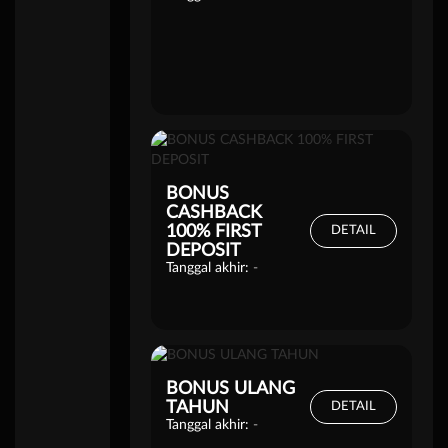
BONUS
CASHBACK
100% FIRST
DETAIL
DEPOSIT
Tanggal akhir:
-
BONUS ULANG
TAHUN
DETAIL
Tanggal akhir:
-