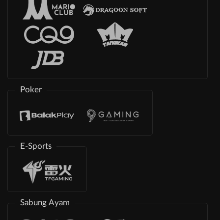
Poker
E-Sports
Sabung Ayam