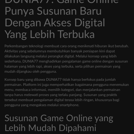
Punya Susunan Baru
Dengan Akses Digital
Yang Lebih Terbuka
Perkembangan teknologi membuat cara orang menikmati hiburan ikut berubah.
Aktivitas yang sebelumnya membutuhkan banyak persiapan kini dapat
dilakukan langsung melalui perangkat digital. Melalui konsep yang lebih
sederhana, DUNIA77 menghadirkan pengalaman game online dengan susunan
halaman yang lebih rapi, akses yang terbuka, serta pilihan permainan yang
mudah dijangkau oleh pengguna.
Konsep baru yang dibawa DUNIA77 tidak hanya berfokus pada jumlah
permainan. Platform ini juga memperhatikan bagaimana pengguna menemukan
menu, membaca informasi, memilih kategori, dan menjalankan permainan
tanpa harus melewati proses yang terlalu panjang. Susunan yang praktis
tersebut membuat pengalaman digital terasa lebih ringan, khususnya bagi
pengguna yang mengakses melalui smartphone.
Susunan Game Online yang
Lebih Mudah Dipahami