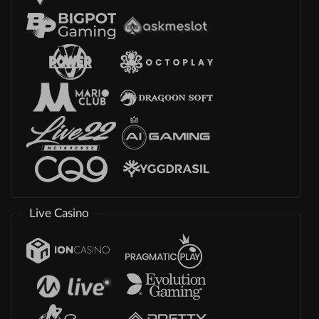
Live Casino