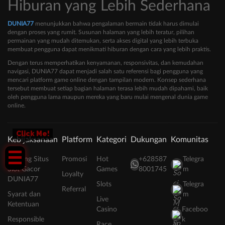
Hiburan yang Lebih Sederhana
DUNIA77
menunjukkan bahwa pengalaman bermain tidak harus dimulai
dengan proses yang rumit. Susunan halaman yang lebih teratur, pilihan
permainan yang mudah ditemukan, serta akses digital yang lebih terbuka
membuat pengguna dapat menikmati hiburan dengan cara yang lebih praktis.
Dengan terus memperhatikan kenyamanan, responsivitas, dan kemudahan
navigasi, DUNIA77 dapat menjadi salah satu referensi bagi pengguna yang
mencari platform game online dengan tampilan modern. Konsep sederhana
tersebut membuat setiap bagian halaman terasa lebih mudah dipahami, baik
oleh pengguna lama maupun mereka yang baru mulai mengenal dunia game
online.
Click Me!
Kebijaksanaan
Platform
Kategori
Dukungan
Komunitas
Tentang Situs
Promosi
Hot
+628587
Telegra
Slot Gacor
Games
8001745
m
Loyalty
DUNIA77
Slots
Telegra
Referral
Syarat dan
m
Live
Ketentuan
Casino
Faceboo
Responsible
k
Race