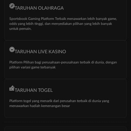
TARUHAN OLAHRAGA
Sportsbook Gaming Platform Terbaik menawarkan lebih banyak game,
odds yang lebih tinggi, dan menyediakan pilihan yang lebih banyak
untuk pemain.
TARUHAN LIVE KASINO
Platform Pilihan bagi perusahaan-perusahaan terbaik di dunia, dengan
pilihan variasi game terbanyak
TARUHAN TOGEL
Platform togel yang menarik dari perusahan terbaik di dunia yang
menawarkan hadiah kemenangan besar