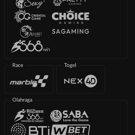
Race
Togel
Olahraga