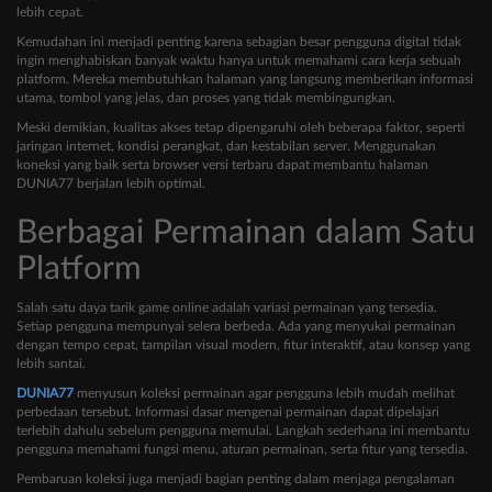
lebih cepat.
Kemudahan ini menjadi penting karena sebagian besar pengguna digital tidak
ingin menghabiskan banyak waktu hanya untuk memahami cara kerja sebuah
platform. Mereka membutuhkan halaman yang langsung memberikan informasi
utama, tombol yang jelas, dan proses yang tidak membingungkan.
Meski demikian, kualitas akses tetap dipengaruhi oleh beberapa faktor, seperti
jaringan internet, kondisi perangkat, dan kestabilan server. Menggunakan
koneksi yang baik serta browser versi terbaru dapat membantu halaman
DUNIA77 berjalan lebih optimal.
Berbagai Permainan dalam Satu
Platform
Salah satu daya tarik game online adalah variasi permainan yang tersedia.
Setiap pengguna mempunyai selera berbeda. Ada yang menyukai permainan
dengan tempo cepat, tampilan visual modern, fitur interaktif, atau konsep yang
lebih santai.
DUNIA77
menyusun koleksi permainan agar pengguna lebih mudah melihat
perbedaan tersebut. Informasi dasar mengenai permainan dapat dipelajari
terlebih dahulu sebelum pengguna memulai. Langkah sederhana ini membantu
pengguna memahami fungsi menu, aturan permainan, serta fitur yang tersedia.
Pembaruan koleksi juga menjadi bagian penting dalam menjaga pengalaman