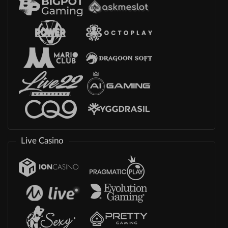
Live Casino