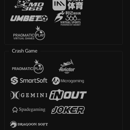
Crash Game