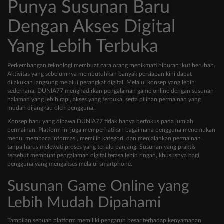
Punya Susunan Baru
Dengan Akses Digital
Yang Lebih Terbuka
Perkembangan teknologi membuat cara orang menikmati hiburan ikut berubah.
Aktivitas yang sebelumnya membutuhkan banyak persiapan kini dapat
dilakukan langsung melalui perangkat digital. Melalui konsep yang lebih
sederhana, DUNIA77 menghadirkan pengalaman game online dengan susunan
halaman yang lebih rapi, akses yang terbuka, serta pilihan permainan yang
mudah dijangkau oleh pengguna.
Konsep baru yang dibawa DUNIA77 tidak hanya berfokus pada jumlah
permainan. Platform ini juga memperhatikan bagaimana pengguna menemukan
menu, membaca informasi, memilih kategori, dan menjalankan permainan
tanpa harus melewati proses yang terlalu panjang. Susunan yang praktis
tersebut membuat pengalaman digital terasa lebih ringan, khususnya bagi
pengguna yang mengakses melalui smartphone.
Susunan Game Online yang
Lebih Mudah Dipahami
Tampilan sebuah platform memiliki pengaruh besar terhadap kenyamanan