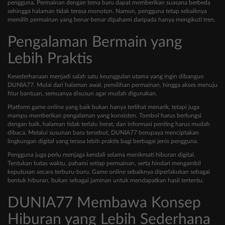
pengguna. Permainan dengan tema baru dapat memberikan suasana berbeda
sehingga halaman tidak terasa monoton. Namun, pengguna tetap sebaiknya
memilih permainan yang benar-benar dipahami daripada hanya mengikuti tren.
Pengalaman Bermain yang
Lebih Praktis
Kesederhanaan menjadi salah satu keunggulan utama yang ingin dibangun
DUNIA77. Mulai dari halaman awal, pemilihan permainan, hingga akses menuju
fitur bantuan, semuanya disusun agar mudah digunakan.
Platform game online yang baik bukan hanya terlihat menarik, tetapi juga
mampu memberikan pengalaman yang konsisten. Tombol harus berfungsi
dengan baik, halaman tidak terlalu berat, dan informasi penting harus mudah
dibaca. Melalui susunan baru tersebut, DUNIA77 berupaya menciptakan
lingkungan digital yang terasa lebih praktis bagi berbagai jenis pengguna.
Pengguna juga perlu menjaga kendali selama menikmati hiburan digital.
Tentukan batas waktu, pahami setiap permainan, serta hindari mengambil
keputusan secara terburu-buru. Game online sebaiknya diperlakukan sebagai
bentuk hiburan, bukan sebagai jaminan untuk mendapatkan hasil tertentu.
DUNIA77 Membawa Konsep
Hiburan yang Lebih Sederhana