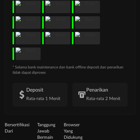
* Selama bank maintenance dan bank offline deposit dan penarikan
tidak dapat diproses
Deposit
Penarikan
Rata-rata 1 Menit
Rata-rata 2 Menit
Bersertifikasi
Tanggung
Browser
Dari
Jawab
Yang
Bermain
Didukung