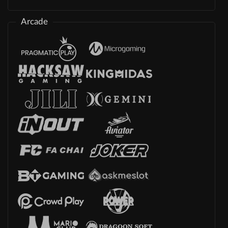
Arcade