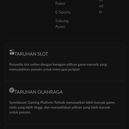
Poker
E-Sports
Sabung
Ayam
TARUHAN SLOT
Penyedia slot online dengan beragam pilihan game menarik yang
memudahkan pemain untuk mencapai jackpot
TARUHAN OLAHRAGA
Sportsbook Gaming Platform Terbaik menawarkan lebih banyak game,
odds yang lebih tinggi, dan menyediakan pilihan yang lebih banyak
untuk pemain.