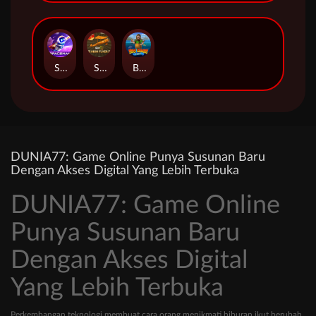
Spaceman
Slot88 High Flyer
Big Bass Crash
DUNIA77: Game Online Punya Susunan Baru
Dengan Akses Digital Yang Lebih Terbuka
DUNIA77: Game Online
Punya Susunan Baru
Dengan Akses Digital
Yang Lebih Terbuka
Perkembangan teknologi membuat cara orang menikmati hiburan ikut berubah.