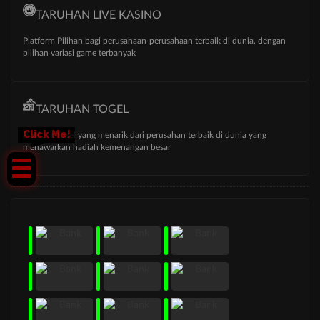
TARUHAN LIVE KASINO
Platform Pilihan bagi perusahaan-perusahaan terbaik di dunia, dengan
pilihan variasi game terbanyak
TARUHAN TOGEL
Click Me!
Platform togel yang menarik dari perusahan terbaik di dunia yang
menawarkan hadiah kemenangan besar