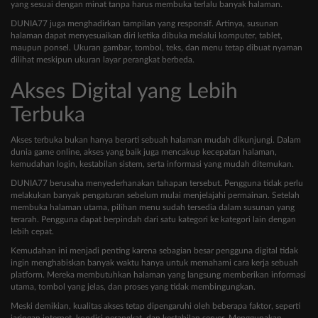
yang sesuai dengan minat tanpa harus membuka terlalu banyak halaman.
DUNIA77 juga menghadirkan tampilan yang responsif. Artinya, susunan
halaman dapat menyesuaikan diri ketika dibuka melalui komputer, tablet,
maupun ponsel. Ukuran gambar, tombol, teks, dan menu tetap dibuat nyaman
dilihat meskipun ukuran layar perangkat berbeda.
Akses Digital yang Lebih
Terbuka
Akses terbuka bukan hanya berarti sebuah halaman mudah dikunjungi. Dalam
dunia game online, akses yang baik juga mencakup kecepatan halaman,
kemudahan login, kestabilan sistem, serta informasi yang mudah ditemukan.
DUNIA77 berusaha menyederhanakan tahapan tersebut. Pengguna tidak perlu
melakukan banyak pengaturan sebelum mulai menjelajahi permainan. Setelah
membuka halaman utama, pilihan menu sudah tersedia dalam susunan yang
terarah. Pengguna dapat berpindah dari satu kategori ke kategori lain dengan
lebih cepat.
Kemudahan ini menjadi penting karena sebagian besar pengguna digital tidak
ingin menghabiskan banyak waktu hanya untuk memahami cara kerja sebuah
platform. Mereka membutuhkan halaman yang langsung memberikan informasi
utama, tombol yang jelas, dan proses yang tidak membingungkan.
Meski demikian, kualitas akses tetap dipengaruhi oleh beberapa faktor, seperti