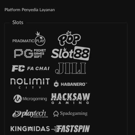
Platform Penyedia Layanan
Slots