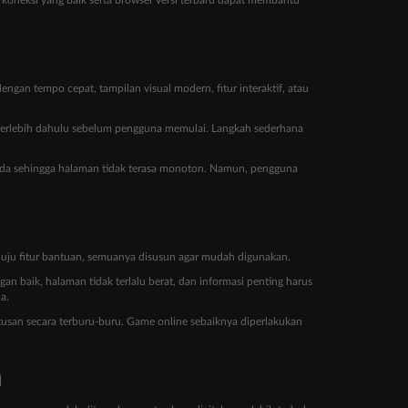
an koneksi yang baik serta browser versi terbaru dapat membantu
gan tempo cepat, tampilan visual modern, fitur interaktif, atau
 terlebih dahulu sebelum pengguna memulai. Langkah sederhana
da sehingga halaman tidak terasa monoton. Namun, pengguna
uju fitur bantuan, semuanya disusun agar mudah digunakan.
n baik, halaman tidak terlalu berat, dan informasi penting harus
a.
tusan secara terburu-buru. Game online sebaiknya diperlakukan
a