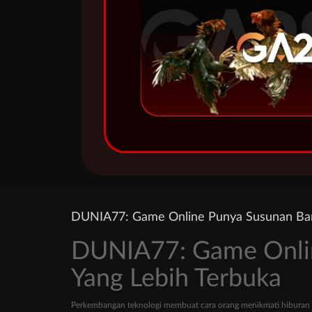
DUNIA77: Game Online Punya Susunan Baru
DUNIA77: Game Onlin
Yang Lebih Terbuka
Perkembangan teknologi membuat cara orang menikmati hiburan ik