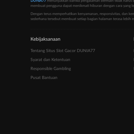
DUNIA77
menunjukkan bahwa pengalaman bermain tidak harus dimu
membuat pengguna dapat menikmati hiburan dengan cara yang leb
Dengan terus memperhatikan kenyamanan, responsivitas, dan kem
sederhana tersebut membuat setiap bagian halaman terasa lebih
Kebijaksanaan
Tentang Situs Slot Gacor DUNIA77
Syarat dan Ketentuan
Responsible Gambling
Pusat Bantuan