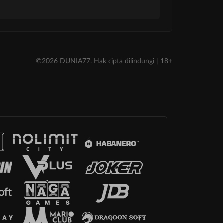
©2026 DUNIA77. Hak cipta dilindungi | 18+