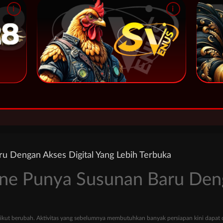
i
i
 Dengan Akses Digital Yang Lebih Terbuka
e Punya Susunan Baru Deng
ut berubah. Aktivitas yang sebelumnya membutuhkan banyak persiapan kini dapat dil