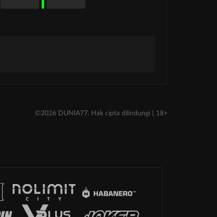
©2026 DUNIA77. Hak cipta dilindungi | 18+