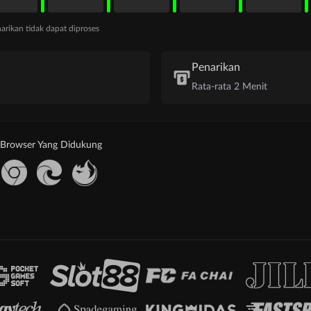
arikan tidak dapat diproses
Penarikan
Rata-rata 2 Menit
Browser Yang Didukung