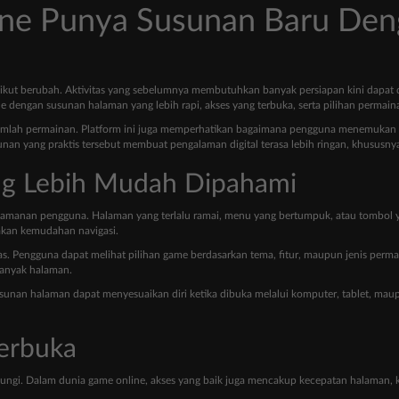
e Punya Susunan Baru Deng
ut berubah. Aktivitas yang sebelumnya membutuhkan banyak persiapan kini dapat dil
dengan susunan halaman yang lebih rapi, akses yang terbuka, serta pilihan permai
mlah permainan. Platform ini juga memperhatikan bagaimana pengguna menemukan 
unan yang praktis tersebut membuat pengalaman digital terasa lebih ringan, khusus
ng Lebih Mudah Dipahami
yamanan pengguna. Halaman yang terlalu ramai, menu yang bertumpuk, atau tombol 
kan kemudahan navigasi.
as. Pengguna dapat melihat pilihan game berdasarkan tema, fitur, maupun jenis pe
banyak halaman.
sunan halaman dapat menyesuaikan diri ketika dibuka melalui komputer, tablet, mau
Terbuka
ngi. Dalam dunia game online, akses yang baik juga mencakup kecepatan halaman, ke