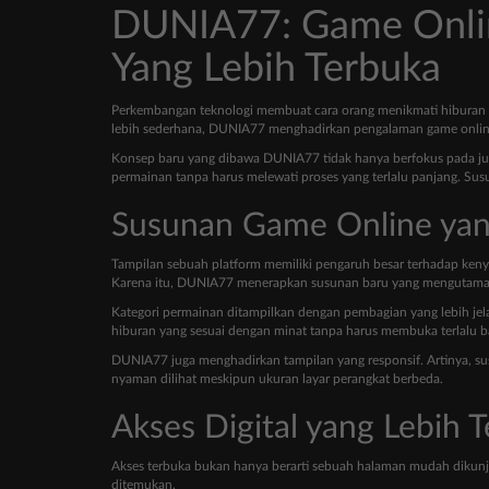
DUNIA77: Game Onlin
Yang Lebih Terbuka
Perkembangan teknologi membuat cara orang menikmati hiburan ik
lebih sederhana, DUNIA77 menghadirkan pengalaman game online 
Konsep baru yang dibawa DUNIA77 tidak hanya berfokus pada ju
permainan tanpa harus melewati proses yang terlalu panjang. Sus
Susunan Game Online ya
Tampilan sebuah platform memiliki pengaruh besar terhadap ken
Karena itu, DUNIA77 menerapkan susunan baru yang mengutama
Kategori permainan ditampilkan dengan pembagian yang lebih jel
hiburan yang sesuai dengan minat tanpa harus membuka terlalu 
DUNIA77 juga menghadirkan tampilan yang responsif. Artinya, su
nyaman dilihat meskipun ukuran layar perangkat berbeda.
Akses Digital yang Lebih 
Akses terbuka bukan hanya berarti sebuah halaman mudah dikunju
ditemukan.