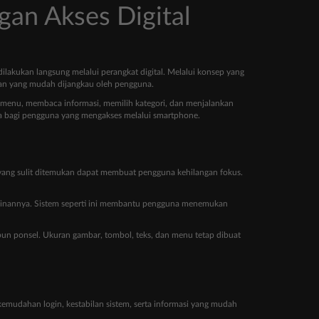
an Akses Digital
akukan langsung melalui perangkat digital. Melalui konsep yang
nan yang mudah dijangkau oleh pengguna.
menu, membaca informasi, memilih kategori, dan menjalankan
nya bagi pengguna yang mengakses melalui smartphone.
yang sulit ditemukan dapat membuat pengguna kehilangan fokus.
rmainannya. Sistem seperti ini membantu pengguna menemukan
pun ponsel. Ukuran gambar, tombol, teks, dan menu tetap dibuat
mudahan login, kestabilan sistem, serta informasi yang mudah