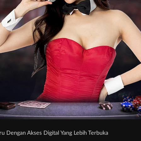
 Dengan Akses Digital Yang Lebih Terbuka