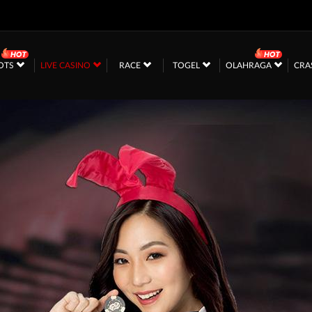
OTS
LIVE CASINO
RACE
TOGEL
OLAHRAGA
CRA