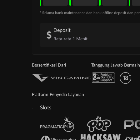
* Selama bank maintenance dan bank offline deposit dan pen
Deposit
Rata-rata 1 Menit
Bersertifikasi Dari
Tanggung Jawab Bermain
Platform Penyedia Layanan
Slots