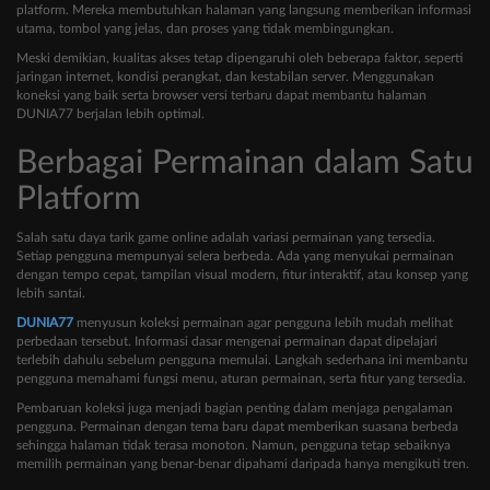
platform. Mereka membutuhkan halaman yang langsung memberikan informasi
utama, tombol yang jelas, dan proses yang tidak membingungkan.
Meski demikian, kualitas akses tetap dipengaruhi oleh beberapa faktor, seperti
jaringan internet, kondisi perangkat, dan kestabilan server. Menggunakan
koneksi yang baik serta browser versi terbaru dapat membantu halaman
DUNIA77 berjalan lebih optimal.
Berbagai Permainan dalam Satu
Platform
Salah satu daya tarik game online adalah variasi permainan yang tersedia.
Setiap pengguna mempunyai selera berbeda. Ada yang menyukai permainan
dengan tempo cepat, tampilan visual modern, fitur interaktif, atau konsep yang
lebih santai.
DUNIA77
menyusun koleksi permainan agar pengguna lebih mudah melihat
perbedaan tersebut. Informasi dasar mengenai permainan dapat dipelajari
terlebih dahulu sebelum pengguna memulai. Langkah sederhana ini membantu
pengguna memahami fungsi menu, aturan permainan, serta fitur yang tersedia.
Pembaruan koleksi juga menjadi bagian penting dalam menjaga pengalaman
pengguna. Permainan dengan tema baru dapat memberikan suasana berbeda
sehingga halaman tidak terasa monoton. Namun, pengguna tetap sebaiknya
memilih permainan yang benar-benar dipahami daripada hanya mengikuti tren.