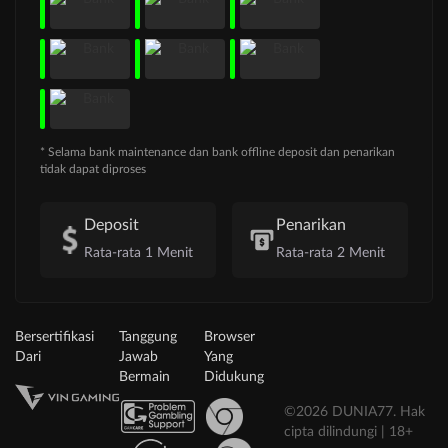
* Selama bank maintenance dan bank offline deposit dan penarikan
tidak dapat diproses
Deposit
Penarikan
Rata-rata 1 Menit
Rata-rata 2 Menit
Bersertifikasi
Tanggung
Browser
Dari
Jawab
Yang
Bermain
Didukung
©2026 DUNIA77. Hak
cipta dilindungi | 18+