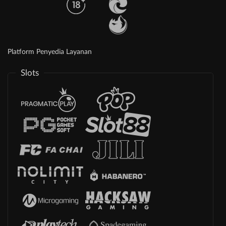
Platform Penyedia Layanan
Slots