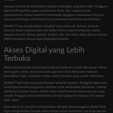
Kategori permainan ditampilkan dengan pembagian yang lebih jelas. Pengguna
dapat melihat pilihan game berdasarkan tema, fitur, maupun jenis
permainannya. Sistem seperti ini membantu pengguna menemukan hiburan
yang sesuai dengan minat tanpa harus membuka terlalu banyak halaman.
DUNIA77 juga menghadirkan tampilan yang responsif. Artinya, susunan
halaman dapat menyesuaikan diri ketika dibuka melalui komputer, tablet,
maupun ponsel. Ukuran gambar, tombol, teks, dan menu tetap dibuat nyaman
dilihat meskipun ukuran layar perangkat berbeda.
Akses Digital yang Lebih
Terbuka
Akses terbuka bukan hanya berarti sebuah halaman mudah dikunjungi. Dalam
dunia game online, akses yang baik juga mencakup kecepatan halaman,
kemudahan login, kestabilan sistem, serta informasi yang mudah ditemukan.
DUNIA77 berusaha menyederhanakan tahapan tersebut. Pengguna tidak perlu
melakukan banyak pengaturan sebelum mulai menjelajahi permainan. Setelah
membuka halaman utama, pilihan menu sudah tersedia dalam susunan yang
terarah. Pengguna dapat berpindah dari satu kategori ke kategori lain dengan
lebih cepat.
Kemudahan ini menjadi penting karena sebagian besar pengguna digital tidak
ingin menghabiskan banyak waktu hanya untuk memahami cara kerja sebuah